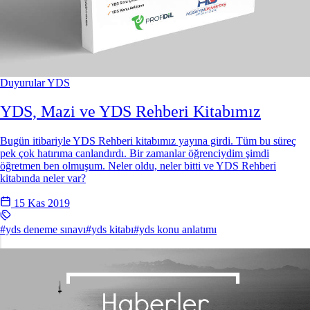
Duyurular
YDS
YDS, Mazi ve YDS Rehberi Kitabımız
Bugün itibariyle YDS Rehberi kitabımız yayına girdi. Tüm bu süreç
pek çok hatırıma canlandırdı. Bir zamanlar öğrenciydim şimdi
öğretmen ben olmuşum. Neler oldu, neler bitti ve YDS Rehberi
kitabında neler var?
15 Kas 2019
#yds deneme sınavı
#yds kitabı
#yds konu anlatımı