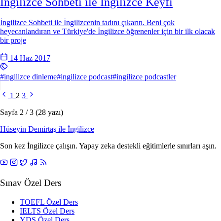
İngilizce Sohbeti ile İngilizce Keyfi
İngilizce Sohbeti ile İngilizcenin tadını çıkarın. Beni çok
heyecanlandıran ve Türkiye'de İngilizce öğrenenler için bir ilk olacak
bir proje
14 Haz 2017
#ingilizce dinleme
#ingilizce podcast
#ingilizce podcastler
1
2
3
Sayfa 2 / 3 (28 yazı)
Hüseyin Demirtaş ile
İngilizce
Son kez İngilizce çalışın. Yapay zeka destekli eğitimlerle sınırları aşın.
Sınav Özel Ders
TOEFL Özel Ders
IELTS Özel Ders
YDS Özel Ders