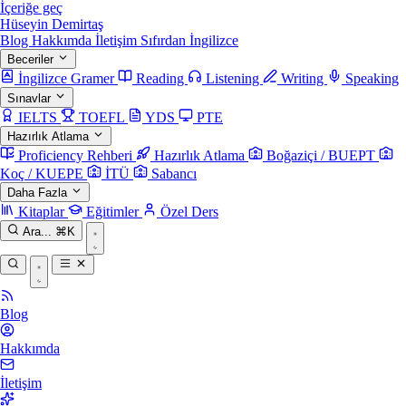
İçeriğe geç
Hüseyin Demirtaş
Blog
Hakkımda
İletişim
Sıfırdan İngilizce
Beceriler
İngilizce Gramer
Reading
Listening
Writing
Speaking
Sınavlar
IELTS
TOEFL
YDS
PTE
Hazırlık Atlama
Proficiency Rehberi
Hazırlık Atlama
Boğaziçi / BUEPT
Koç / KUEPE
İTÜ
Sabancı
Daha Fazla
Kitaplar
Eğitimler
Özel Ders
Ara...
⌘K
Blog
Hakkımda
İletişim