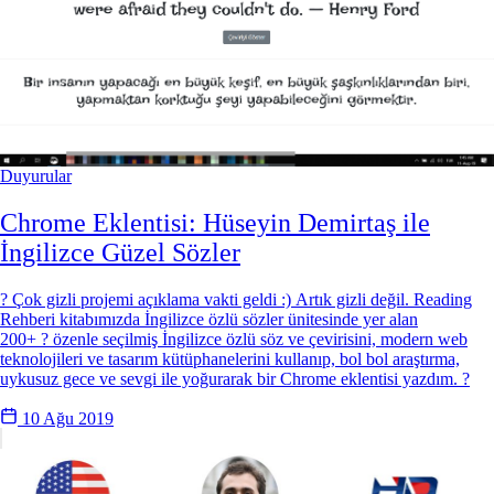
Duyurular
Chrome Eklentisi: Hüseyin Demirtaş ile
İngilizce Güzel Sözler
? Çok gizli projemi açıklama vakti geldi :) Artık gizli değil. Reading
Rehberi kitabımızda İngilizce özlü sözler ünitesinde yer alan
200+ ? özenle seçilmiş İngilizce özlü söz ve çevirisini, modern web
teknolojileri ve tasarım kütüphanelerini kullanıp, bol bol araştırma,
uykusuz gece ve sevgi ile yoğurarak bir Chrome eklentisi yazdım. ?
10 Ağu 2019