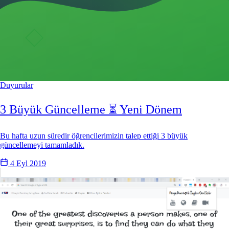
Duyurular
3 Büyük Güncelleme ⏳ Yeni Dönem
Bu hafta uzun süredir öğrencilerimizin talep ettiği 3 büyük
güncellemeyi tamamladık.
4 Eyl 2019