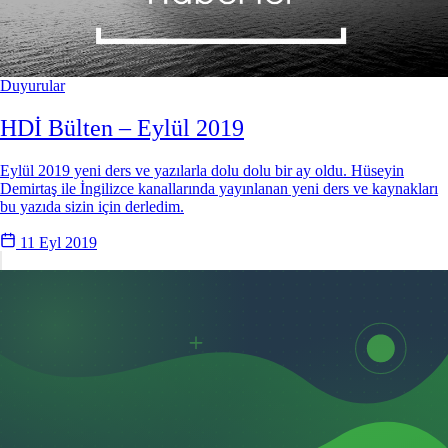
Duyurular
HDİ Bülten – Eylül 2019
Eylül 2019 yeni ders ve yazılarla dolu dolu bir ay oldu. Hüseyin
Demirtaş ile İngilizce kanallarında yayınlanan yeni ders ve kaynakları
bu yazıda sizin için derledim.
11 Eyl 2019