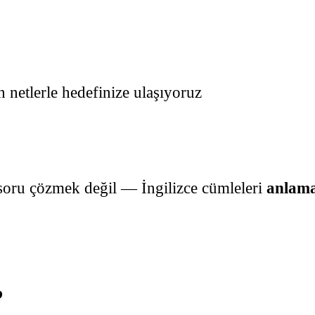
n netlerle hedefinize ulaşıyoruz
oru çözmek değil — İngilizce cümleleri
anlama
?