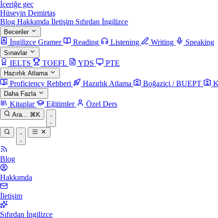
İçeriğe geç
Hüseyin Demirtaş
Blog
Hakkımda
İletişim
Sıfırdan İngilizce
Beceriler
İngilizce Gramer
Reading
Listening
Writing
Speaking
Sınavlar
IELTS
TOEFL
YDS
PTE
Hazırlık Atlama
Proficiency Rehberi
Hazırlık Atlama
Boğaziçi / BUEPT
K
Daha Fazla
Kitaplar
Eğitimler
Özel Ders
Ara...
⌘K
Blog
Hakkımda
İletişim
Sıfırdan İngilizce