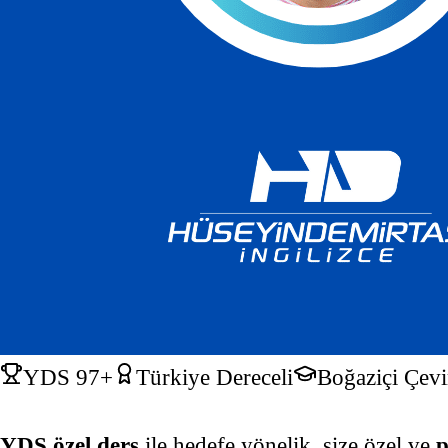
YDS 97+
Türkiye Dereceli
Boğaziçi Çevi
YDS özel ders
ile hedefe yönelik, size özel ve
p