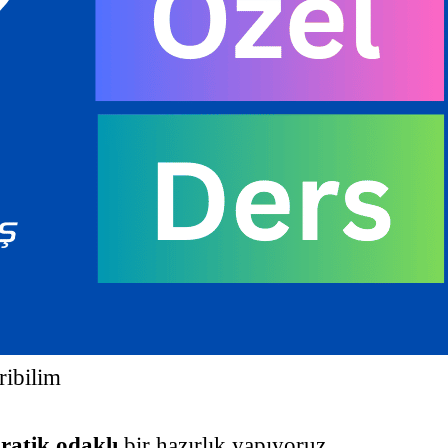
ribilim
ratik odaklı
bir hazırlık yapıyoruz.