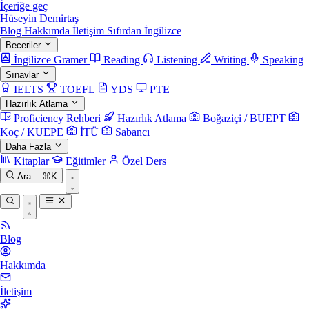
İçeriğe geç
Hüseyin Demirtaş
Blog
Hakkımda
İletişim
Sıfırdan İngilizce
Beceriler
İngilizce Gramer
Reading
Listening
Writing
Speaking
Sınavlar
IELTS
TOEFL
YDS
PTE
Hazırlık Atlama
Proficiency Rehberi
Hazırlık Atlama
Boğaziçi / BUEPT
Koç / KUEPE
İTÜ
Sabancı
Daha Fazla
Kitaplar
Eğitimler
Özel Ders
Ara...
⌘K
Blog
Hakkımda
İletişim