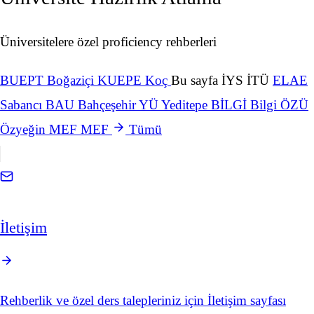
Üniversitelere özel proficiency rehberleri
BUEPT
Boğaziçi
KUEPE
Koç
Bu sayfa
İYS
İTÜ
ELAE
Sabancı
BAU
Bahçeşehir
YÜ
Yeditepe
BİLGİ
Bilgi
ÖZÜ
Özyeğin
MEF
MEF
Tümü
İletişim
Rehberlik ve özel ders talepleriniz için İletişim sayfası