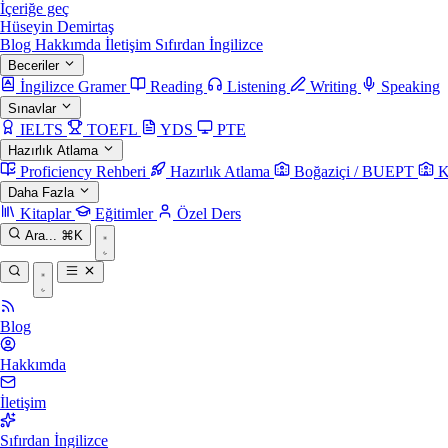
İçeriğe geç
Hüseyin Demirtaş
Blog
Hakkımda
İletişim
Sıfırdan İngilizce
Beceriler
İngilizce Gramer
Reading
Listening
Writing
Speaking
Sınavlar
IELTS
TOEFL
YDS
PTE
Hazırlık Atlama
Proficiency Rehberi
Hazırlık Atlama
Boğaziçi / BUEPT
K
Daha Fazla
Kitaplar
Eğitimler
Özel Ders
Ara...
⌘K
Blog
Hakkımda
İletişim
Sıfırdan İngilizce