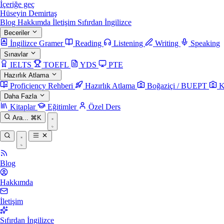
İçeriğe geç
Hüseyin Demirtaş
Blog
Hakkımda
İletişim
Sıfırdan İngilizce
Beceriler
İngilizce Gramer
Reading
Listening
Writing
Speaking
Sınavlar
IELTS
TOEFL
YDS
PTE
Hazırlık Atlama
Proficiency Rehberi
Hazırlık Atlama
Boğaziçi / BUEPT
K
Daha Fazla
Kitaplar
Eğitimler
Özel Ders
Ara...
⌘K
Blog
Hakkımda
İletişim
Sıfırdan İngilizce