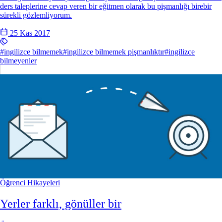
ders taleplerine cevap veren bir eğitmen olarak bu pişmanlığı birebir
sürekli gözlemliyorum.
25 Kas 2017
#ingilizce bilmemek
#ingilizce bilmemek pişmanlıktır
#ingilizce
bilmeyenler
Öğrenci Hikayeleri
Yerler farklı, gönüller bir