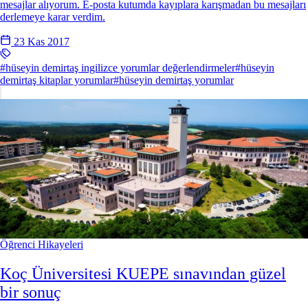
mesajlar alıyorum. E-posta kutumda kayıplara karışmadan bu mesajları
derlemeye karar verdim.
23 Kas 2017
#hüseyin demirtaş ingilizce yorumlar değerlendirmeler
#hüseyin
demirtaş kitaplar yorumlar
#hüseyin demirtaş yorumlar
Öğrenci Hikayeleri
Koç Üniversitesi KUEPE sınavından güzel
bir sonuç