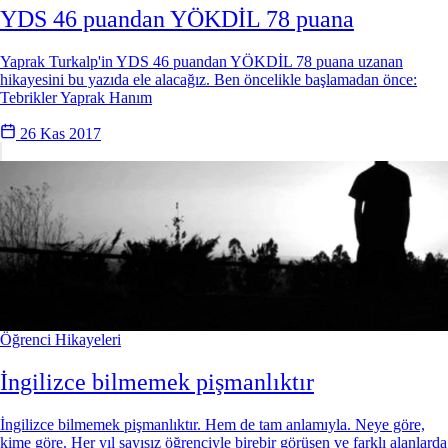
YDS 46 puandan YÖKDİL 78 puana
Yaprak Turkalp'in YDS 46 puandan YÖKDİL 78 puana uzanan
hikayesini bu yazıda ele alacağız. Ben öncelikle başlamadan önce:
Tebrikler Yaprak Hanım
26 Kas 2017
Öğrenci Hikayeleri
İngilizce bilmemek pişmanlıktır
İngilizce bilmemek pişmanlıktır. Hem de tam anlamıyla. Neye göre,
kime göre. Her yıl sayısız öğrenciyle birebir görüşen ve farklı alanlarda