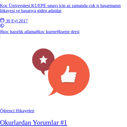
Koç Üniversitesi KUEPE sınavı için az zamanda çok iş başarmanın
hikayesi ve başarıya giden adımlar
30 Eyl 2017
#koç hazırlık atlama
#koç kuepe
#kuepe dersi
Öğrenci Hikayeleri
Okurlardan Yorumlar #1