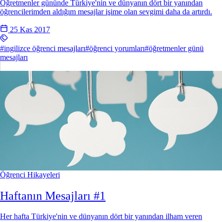
Öğretmenler gününde Türkiye'nin ve dünyanın dört bir yanından
öğrencilerimden aldığım mesajlar işime olan sevgimi daha da artırdı.
25 Kas 2017
#ingilizce öğrenci mesajları
#öğrenci yorumları
#öğretmenler günü
mesajları
Öğrenci Hikayeleri
Haftanın Mesajları #1
Her hafta Türkiye'nin ve dünyanın dört bir yanından ilham veren