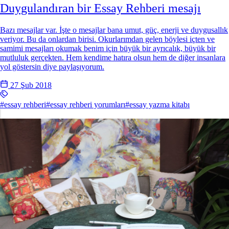
Duygulandıran bir Essay Rehberi mesajı
Bazı mesajlar var. İşte o mesajlar bana umut, güç, enerji ve duygusallık
veriyor. Bu da onlardan birisi. Okurlarımdan gelen böylesi içten ve
samimi mesajları okumak benim için büyük bir ayrıcalık, büyük bir
mutluluk gerçekten. Hem kendime hatıra olsun hem de diğer insanlara
yol göstersin diye paylaşıyorum.
27 Şub 2018
#essay rehberi
#essay rehberi yorumları
#essay yazma kitabı