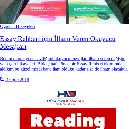
Öğrenci Hikayeleri
Essay Rehberi için İlham Veren Okuyucu
Mesajları
Benim okumayı en sevdiğimi okuyucu mesajları ilham veren değişim
ve başarı hikayeleri. Birkaç hafta önce bir Essay Rehberi okurumdan
aldığım bu güzel mesaj bana ilam olduğu kadar size de ilham olacaktır.
27 Şub 2018