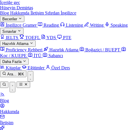
İçeriğe geç
Hüseyin Demirtaş
Blog
Hakkımda
İletişim
Sıfırdan İngilizce
Beceriler
İngilizce Gramer
Reading
Listening
Writing
Speaking
Sınavlar
IELTS
TOEFL
YDS
PTE
Hazırlık Atlama
Proficiency Rehberi
Hazırlık Atlama
Boğaziçi / BUEPT
Koç / KUEPE
İTÜ
Sabancı
Daha Fazla
Kitaplar
Eğitimler
Özel Ders
Ara...
⌘K
Blog
Hakkımda
İletişim