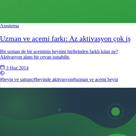
Araştırma
Uzman ve acemi farkı: Az aktivasyon çok iş
Bir uzman ile bir aceminin beynini biribrinden farklı kılan ne?
Aktivasyon alanı bir cevap sunabilir.
3 Haz 2014
#beyin ve satranç
#beyinde aktivasyon
#uzman ve acemi beyni