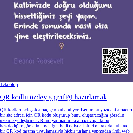
Teknoloji
QR kodlu özdeyiş grafiği hazırlamak
QR kodları pek çok amaç için kullanılıyor. Benim bu yazıdaki amacım
bir site adresi için QR kodu oluşturup bunu oluşturacağım görselin
üzerine yerleştirmek. Bunu yapmanın iki amacı var, ilki bu
hazırladığım görselin kaynağını belli ediyor. İkinci olarak da kullanıcı
bir QR kod tarama uygulamasıyla hiçbir tuşlama yapmadan ilgili web