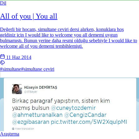
Dil
All of you | You all
Değerli bir hocam, simultane çeviri dersi alırken, konuklara hoş
geldiniz için I would like to welcome you all dememi uygun
bulmamıştı. Bunun yerine daha resmi olduğu sebebiyle I would like to
welcome all of you dememi tembihlemişti.
11 Haz 2014
#simultane
#simultane çeviri
Araştırma