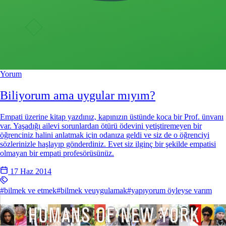
Yorum
Biliyorum ama uygular mıyım?
Empati üzerine kitap yazdınız, kapınızın üstünde koca bir Prof. ünvanı
var. Yaşadığı ailevi sorunlardan ötürü ödevini yetiştiremeyen bir
öğrenciniz halini anlatmak için odanıza geldi ve siz de o öğrenciyi
sözlerinizle haşlayıp gönderdiniz. Evet siz ilginç bir şekilde empatisi
olmayan bir empati profesörüsünüz.
17 Haz 2014
#bilmek ve etmek
#bilmek veuygulamak
#yapıyorum öyleyse varım