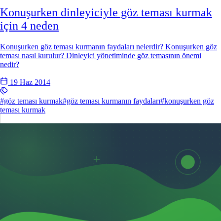
Konuşurken dinleyiciyle göz teması kurmak
için 4 neden
Konuşurken göz teması kurmanın faydaları nelerdir? Konuşurken göz
teması nasıl kurulur? Dinleyici yönetiminde göz temasının önemi
nedir?
19 Haz 2014
#göz teması kurmak
#göz teması kurmanın faydaları
#konuşurken göz
teması kurmak