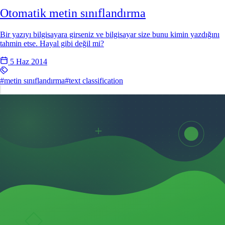
Otomatik metin sınıflandırma
Bir yazıyı bilgisayara girseniz ve bilgisayar size bunu kimin yazdığını
tahmin etse. Hayal gibi değil mi?
5 Haz 2014
#metin sınıflandırma
#text classification