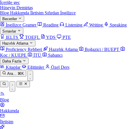
İçeriğe geç
Hüseyin Demirtaş
Blog
Hakkımda
İletişim
Sıfırdan İngilizce
Beceriler
İngilizce Gramer
Reading
Listening
Writing
Speaking
Sınavlar
IELTS
TOEFL
YDS
PTE
Hazırlık Atlama
Proficiency Rehberi
Hazırlık Atlama
Boğaziçi / BUEPT
Koç / KUEPE
İTÜ
Sabancı
Daha Fazla
Kitaplar
Eğitimler
Özel Ders
Ara...
⌘K
Blog
Hakkımda
İletişim