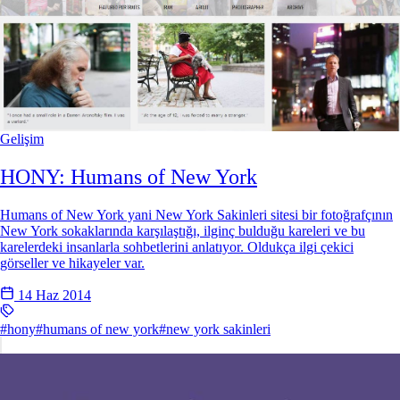
Gelişim
HONY: Humans of New York
Humans of New York yani New York Sakinleri sitesi bir fotoğrafçının
New York sokaklarında karşılaştığı, ilginç bulduğu kareleri ve bu
karelerdeki insanlarla sohbetlerini anlatıyor. Oldukça ilgi çekici
görseller ve hikayeler var.
14 Haz 2014
#hony
#humans of new york
#new york sakinleri