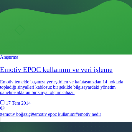
Araştırma
Emotiv EPOC kullanımı ve veri işleme
Emotiv temelde başınıza yerleştirilen ve kafatasınızdan 14 noktada
topladığı sinyalleri kablosuz bir şekilde bilgisayardaki yönetim
paneline aktaran bir sinyal ölçüm cihazı.
17 Tem 2014
#emotiv boğaziçi
#emotiv epoc kullanımı
#emotiv nedir