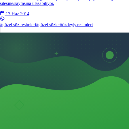
sitesine/sayfasına ulaşabiliyor.
13 Haz 2014
#güzel söz resimleri
#güzel sözler
#özdeyiş resimleri