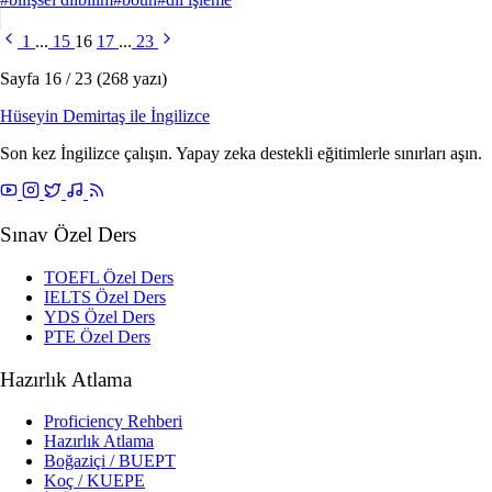
1
...
15
16
17
...
23
Sayfa 16 / 23 (268 yazı)
Hüseyin Demirtaş ile
İngilizce
Son kez İngilizce çalışın. Yapay zeka destekli eğitimlerle sınırları aşın.
Sınav Özel Ders
TOEFL Özel Ders
IELTS Özel Ders
YDS Özel Ders
PTE Özel Ders
Hazırlık Atlama
Proficiency Rehberi
Hazırlık Atlama
Boğaziçi / BUEPT
Koç / KUEPE