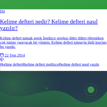
Dil
Kelime defteri nedir? Kelime defteri nasıl
yazılır?
Kelime defteri tutmak gerek İngilizce gerekse diğer dilleri öğrenirken
çok işinize yarayacak bir yöntem. Kelime defteri tutmayla ilgili ipuçları
bu yazıda.
22 Tem 2014
#kelime defteri
#kelime defteri ingilizce
#kelime defteri nasıl yazılır