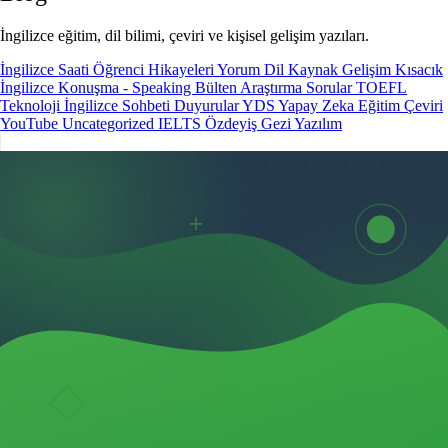
İngilizce eğitim, dil bilimi, çeviri ve kişisel gelişim yazıları.
İngilizce Saati
Öğrenci Hikayeleri
Yorum
Dil
Kaynak
Gelişim
Kısacık
İngilizce Konuşma - Speaking
Bülten
Araştırma
Sorular
TOEFL
Teknoloji
İngilizce Sohbeti
Duyurular
YDS
Yapay Zeka
Eğitim
Çeviri
YouTube
Uncategorized
IELTS
Özdeyiş
Gezi
Yazılım