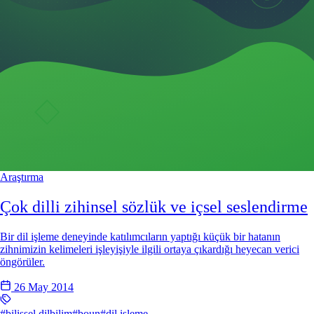
Araştırma
Çok dilli zihinsel sözlük ve içsel seslendirme
Bir dil işleme deneyinde katılımcıların yaptığı küçük bir hatanın
zihnimizin kelimeleri işleyişiyle ilgili ortaya çıkardığı heyecan verici
öngörüler.
26 May 2014
#bilişsel dilbilim
#boun
#dil işleme