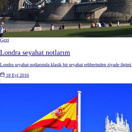
Gezi
Londra seyahat notlarım
Londra seyahat notlarımda klasik bir seyahat rehberinden ziyade ilgimi
18 Eyl 2016