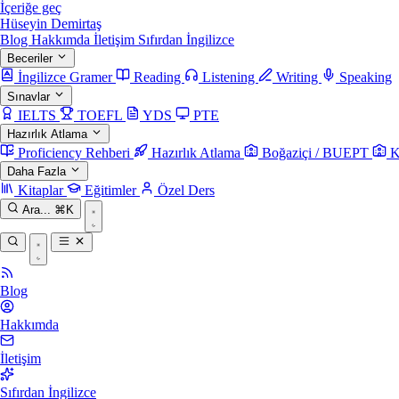
İçeriğe geç
Hüseyin Demirtaş
Blog
Hakkımda
İletişim
Sıfırdan İngilizce
Beceriler
İngilizce Gramer
Reading
Listening
Writing
Speaking
Sınavlar
IELTS
TOEFL
YDS
PTE
Hazırlık Atlama
Proficiency Rehberi
Hazırlık Atlama
Boğaziçi / BUEPT
K
Daha Fazla
Kitaplar
Eğitimler
Özel Ders
Ara...
⌘K
Blog
Hakkımda
İletişim
Sıfırdan İngilizce