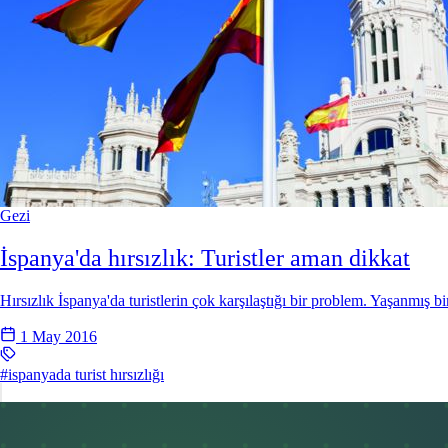
Gezi
İspanya'da hırsızlık: Turistler aman dikkat
Hırsızlık İspanya'da turistlerin çok karşılaştığı bir problem. Yaşanmış
1 May 2016
#ispanyada turist hırsızlığı