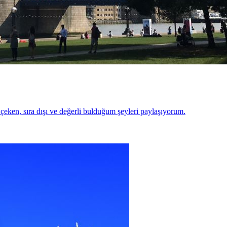
 çeken, sıra dışı ve değerli bulduğum şeyleri paylaşıyorum.