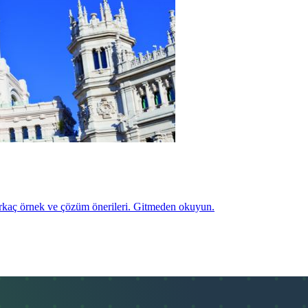
 birkaç örnek ve çözüm önerileri. Gitmeden okuyun.