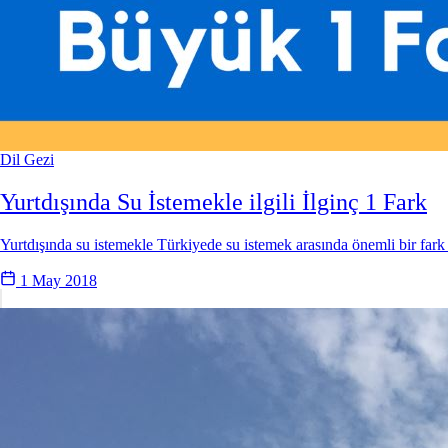
Dil
Gezi
Yurtdışında Su İstemekle ilgili İlginç 1 Fark
Yurtdışında su istemekle Türkiyede su istemek arasında önemli bir fark
1 May 2018