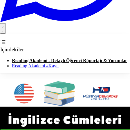
İçindekiler
Reading Akademi - Detaylı Öğrenci Röportajı & Yorumlar
Reading Akademi #Kayıt