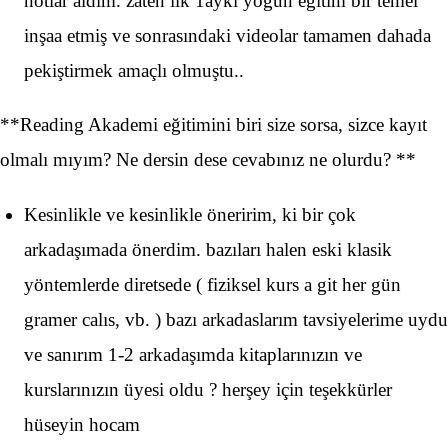
notlar aldım. zaten ılk 1aykı yoğun eğitim bir temel
inşaa etmiş ve sonrasındaki videolar tamamen dahada
pekiştirmek amaçlı olmuştu..
**Reading Akademi eğitimini biri size sorsa, sizce kayıt
olmalı mıyım? Ne dersin dese cevabınız ne olurdu? **
Kesinlikle ve kesinlikle öneririm, ki bir çok
arkadaşımada önerdim. bazıları halen eski klasik
yöntemlerde diretsede ( fiziksel kurs a git her gün
gramer calıs, vb. ) bazı arkadaslarım tavsiyelerime uydu
ve sanırım 1-2 arkadaşımda kitaplarınızın ve
kurslarınızın üyesi oldu ? herşey için teşekkürler
hüseyin hocam