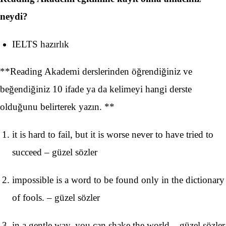
neydi?
IELTS hazırlık
**Reading Akademi derslerinden öğrendiğiniz ve
beğendiğiniz 10 ifade ya da kelimeyi hangi derste
olduğunu belirterek yazın. **
it is hard to fail, but it is worse never to have tried to
succeed – güzel sözler
impossible is a word to be found only in the dictionary
of fools. – güzel sözler
in a gentle way, you can shake the world – güzel sözler