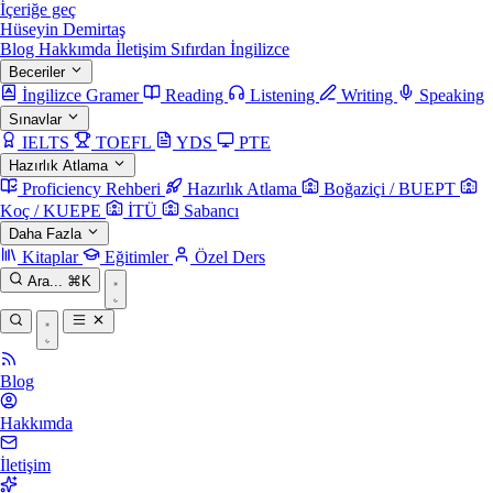
İçeriğe geç
Hüseyin Demirtaş
Blog
Hakkımda
İletişim
Sıfırdan İngilizce
Beceriler
İngilizce Gramer
Reading
Listening
Writing
Speaking
Sınavlar
IELTS
TOEFL
YDS
PTE
Hazırlık Atlama
Proficiency Rehberi
Hazırlık Atlama
Boğaziçi / BUEPT
Koç / KUEPE
İTÜ
Sabancı
Daha Fazla
Kitaplar
Eğitimler
Özel Ders
Ara...
⌘K
Blog
Hakkımda
İletişim