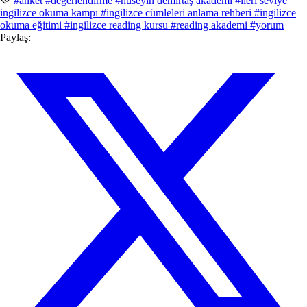
#anket
#değerlendirme
#hüseyin demirtaş akademi
#ileri seviye
ingilizce okuma kampı
#ingilizce cümleleri anlama rehberi
#ingilizce
okuma eğitimi
#ingilizce reading kursu
#reading akademi
#yorum
Paylaş: