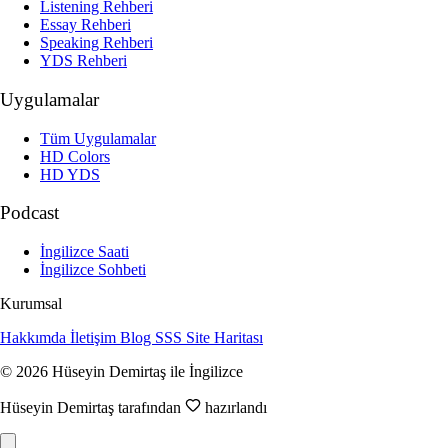
Listening Rehberi
Essay Rehberi
Speaking Rehberi
YDS Rehberi
Uygulamalar
Tüm Uygulamalar
HD Colors
HD YDS
Podcast
İngilizce Saati
İngilizce Sohbeti
Kurumsal
Hakkımda
İletişim
Blog
SSS
Site Haritası
© 2026 Hüseyin Demirtaş ile İngilizce
Hüseyin Demirtaş tarafından
hazırlandı