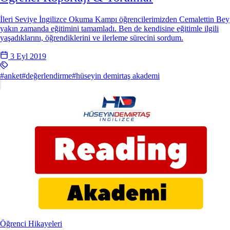
İleri Seviye İngilizce Okuma Kampı öğrencilerimizden Cemalettin Bey
yakın zamanda eğitimini tamamladı. Ben de kendisine eğitimle ilgili
yaşadıklarını, öğrendiklerini ve ilerleme sürecini sordum.
3 Eyl 2019
#anket
#değerlendirme
#hüseyin demirtaş akademi
Öğrenci Hikayeleri