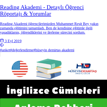
Reading Akademi - Detaylı Öğrenci
Röportajı & Yorumlar
Reading Akademi öğrencilerimizden Muhammet Reşit Bey yakın
zamanda eğitimini tamamladı. Ben de kendisine eğitimle ilgili
yaşadıklarını, öğrendiklerini ve ilerleme sürecini sordum.
3 Eyl 2019
#anket
#değerlendirme
#hüseyin demirtaş akademi