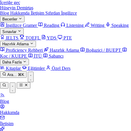
İçeriğe geç
Hüseyin Demirtaş
Blog
Hakkımda
İletişim
Sıfırdan İngilizce
Beceriler
İngilizce Gramer
Reading
Listening
Writing
Speaking
Sınavlar
IELTS
TOEFL
YDS
PTE
Hazırlık Atlama
Proficiency Rehberi
Hazırlık Atlama
Boğaziçi / BUEPT
Koç / KUEPE
İTÜ
Sabancı
Daha Fazla
Kitaplar
Eğitimler
Özel Ders
Ara...
⌘K
Blog
Hakkımda
İletişim