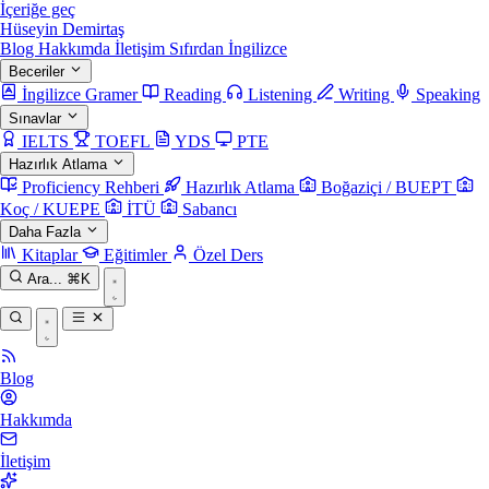
İçeriğe geç
Hüseyin Demirtaş
Blog
Hakkımda
İletişim
Sıfırdan İngilizce
Beceriler
İngilizce Gramer
Reading
Listening
Writing
Speaking
Sınavlar
IELTS
TOEFL
YDS
PTE
Hazırlık Atlama
Proficiency Rehberi
Hazırlık Atlama
Boğaziçi / BUEPT
Koç / KUEPE
İTÜ
Sabancı
Daha Fazla
Kitaplar
Eğitimler
Özel Ders
Ara...
⌘K
Blog
Hakkımda
İletişim