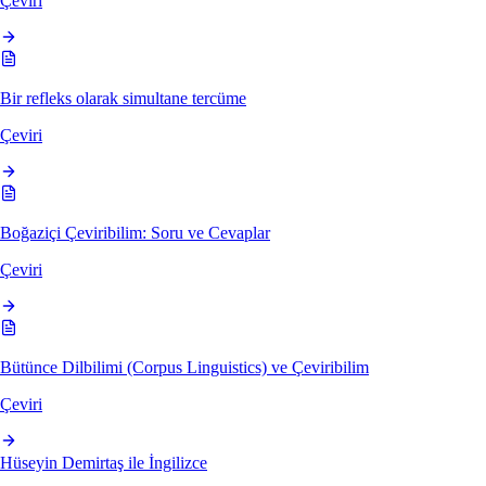
Çeviri
Bir refleks olarak simultane tercüme
Çeviri
Boğaziçi Çeviribilim: Soru ve Cevaplar
Çeviri
Bütünce Dilbilimi (Corpus Linguistics) ve Çeviribilim
Çeviri
Hüseyin Demirtaş ile
İngilizce