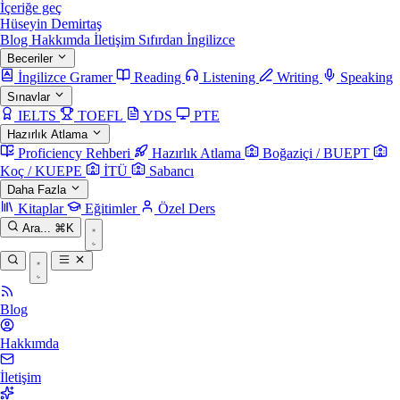
İçeriğe geç
Hüseyin Demirtaş
Blog
Hakkımda
İletişim
Sıfırdan İngilizce
Beceriler
İngilizce Gramer
Reading
Listening
Writing
Speaking
Sınavlar
IELTS
TOEFL
YDS
PTE
Hazırlık Atlama
Proficiency Rehberi
Hazırlık Atlama
Boğaziçi / BUEPT
Koç / KUEPE
İTÜ
Sabancı
Daha Fazla
Kitaplar
Eğitimler
Özel Ders
Ara...
⌘K
Blog
Hakkımda
İletişim