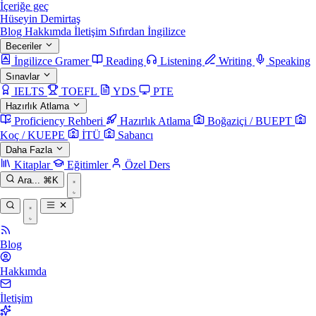
İçeriğe geç
Hüseyin Demirtaş
Blog
Hakkımda
İletişim
Sıfırdan İngilizce
Beceriler
İngilizce Gramer
Reading
Listening
Writing
Speaking
Sınavlar
IELTS
TOEFL
YDS
PTE
Hazırlık Atlama
Proficiency Rehberi
Hazırlık Atlama
Boğaziçi / BUEPT
Koç / KUEPE
İTÜ
Sabancı
Daha Fazla
Kitaplar
Eğitimler
Özel Ders
Ara...
⌘K
Blog
Hakkımda
İletişim