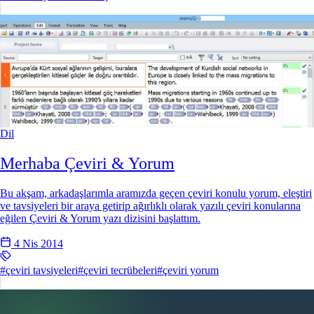
Dil
Merhaba Çeviri & Yorum
Bu akşam, arkadaşlarımla aramızda geçen çeviri konulu yorum, eleştiri
ve tavsiyeleri bir araya getirip ağırlıklı olarak yazılı çeviri konularına
eğilen Çeviri & Yorum yazı dizisini başlattım.
4 Nis 2014
#çeviri tavsiyeleri
#çeviri tecrübeleri
#çeviri yorum