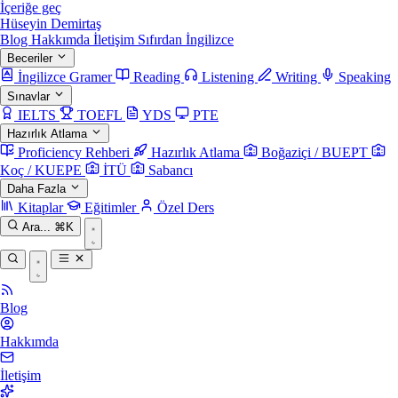
İçeriğe geç
Hüseyin Demirtaş
Blog
Hakkımda
İletişim
Sıfırdan İngilizce
Beceriler
İngilizce Gramer
Reading
Listening
Writing
Speaking
Sınavlar
IELTS
TOEFL
YDS
PTE
Hazırlık Atlama
Proficiency Rehberi
Hazırlık Atlama
Boğaziçi / BUEPT
Koç / KUEPE
İTÜ
Sabancı
Daha Fazla
Kitaplar
Eğitimler
Özel Ders
Ara...
⌘K
Blog
Hakkımda
İletişim