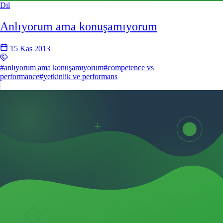
Dil
Anlıyorum ama konuşamıyorum
15 Kas 2013
#anlıyorum ama konuşamıyorum
#competence vs
performance
#yetkinlik ve performans