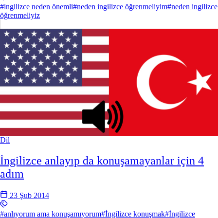
#ingilizce neden önemli
#neden ingilizce öğrenmeliyim
#neden ingilizce
öğrenmeliyiz
Dil
İngilizce anlayıp da konuşamayanlar için 4
adım
23 Şub 2014
#anlıyorum ama konuşamıyorum
#İngilizce konuşmak
#İngilizce