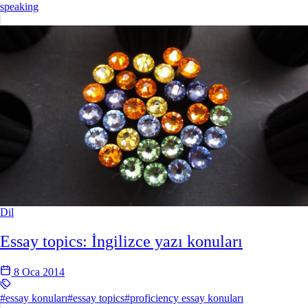
speaking
Dil
Essay topics: İngilizce yazı konuları
8 Oca 2014
#essay konuları
#essay topics
#proficiency essay konuları