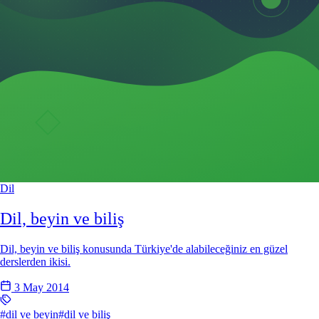
Dil
Dil, beyin ve biliş
Dil, beyin ve biliş konusunda Türkiye'de alabileceğiniz en güzel
derslerden ikisi.
3 May 2014
#dil ve beyin
#dil ve biliş