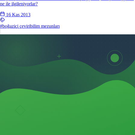
ne ile ilgileniyorlar?
16 Kas 2013
#boğaziçi çeviribilim mezunları