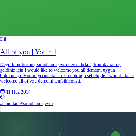
Dil
All of you | You all
Değerli bir hocam, simultane çeviri dersi alırken, konuklara hoş
geldiniz için I would like to welcome you all dememi uygun
bulmamıştı. Bunun yerine daha resmi olduğu sebebiyle I would like to
welcome all of you dememi tembihlemişti.
11 Haz 2014
#simultane
#simultane çeviri