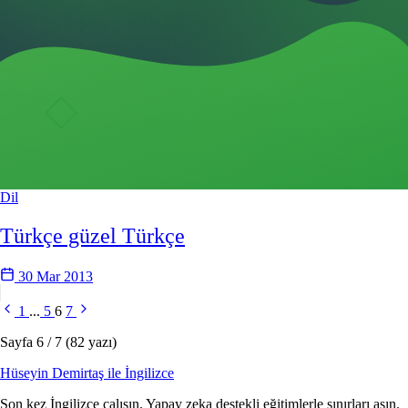
Dil
Türkçe güzel Türkçe
30 Mar 2013
1
...
5
6
7
Sayfa 6 / 7 (82 yazı)
Hüseyin Demirtaş ile
İngilizce
Son kez İngilizce çalışın. Yapay zeka destekli eğitimlerle sınırları aşın.