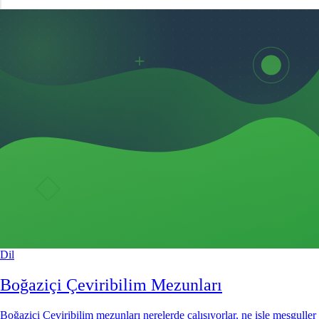
Dil
Boğaziçi Çeviribilim Mezunları
Boğaziçi Çeviribilim mezunları nerelerde çalışıyorlar, ne işle meşguller