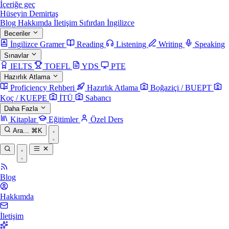
İçeriğe geç
Hüseyin Demirtaş
Blog
Hakkımda
İletişim
Sıfırdan İngilizce
Beceriler
İngilizce Gramer
Reading
Listening
Writing
Speaking
Sınavlar
IELTS
TOEFL
YDS
PTE
Hazırlık Atlama
Proficiency Rehberi
Hazırlık Atlama
Boğaziçi / BUEPT
Koç / KUEPE
İTÜ
Sabancı
Daha Fazla
Kitaplar
Eğitimler
Özel Ders
Ara...
⌘K
Blog
Hakkımda
İletişim