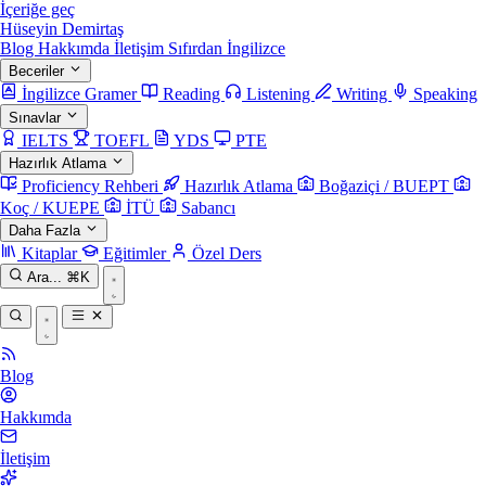
İçeriğe geç
Hüseyin Demirtaş
Blog
Hakkımda
İletişim
Sıfırdan İngilizce
Beceriler
İngilizce Gramer
Reading
Listening
Writing
Speaking
Sınavlar
IELTS
TOEFL
YDS
PTE
Hazırlık Atlama
Proficiency Rehberi
Hazırlık Atlama
Boğaziçi / BUEPT
Koç / KUEPE
İTÜ
Sabancı
Daha Fazla
Kitaplar
Eğitimler
Özel Ders
Ara...
⌘K
Blog
Hakkımda
İletişim