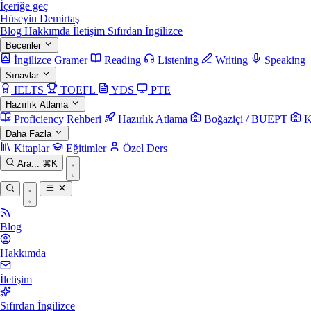
İçeriğe geç
Hüseyin Demirtaş
Blog
Hakkımda
İletişim
Sıfırdan İngilizce
Beceriler
İngilizce Gramer
Reading
Listening
Writing
Speaking
Sınavlar
IELTS
TOEFL
YDS
PTE
Hazırlık Atlama
Proficiency Rehberi
Hazırlık Atlama
Boğaziçi / BUEPT
K
Daha Fazla
Kitaplar
Eğitimler
Özel Ders
Ara...
⌘K
Blog
Hakkımda
İletişim
Sıfırdan İngilizce