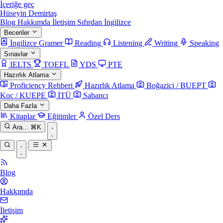
İçeriğe geç
Hüseyin Demirtaş
Blog
Hakkımda
İletişim
Sıfırdan İngilizce
Beceriler
İngilizce Gramer
Reading
Listening
Writing
Speaking
Sınavlar
IELTS
TOEFL
YDS
PTE
Hazırlık Atlama
Proficiency Rehberi
Hazırlık Atlama
Boğaziçi / BUEPT
Koç / KUEPE
İTÜ
Sabancı
Daha Fazla
Kitaplar
Eğitimler
Özel Ders
Ara...
⌘K
Blog
Hakkımda
İletişim