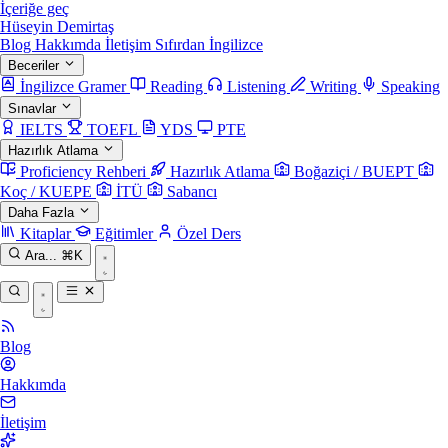
İçeriğe geç
Hüseyin Demirtaş
Blog
Hakkımda
İletişim
Sıfırdan İngilizce
Beceriler
İngilizce Gramer
Reading
Listening
Writing
Speaking
Sınavlar
IELTS
TOEFL
YDS
PTE
Hazırlık Atlama
Proficiency Rehberi
Hazırlık Atlama
Boğaziçi / BUEPT
Koç / KUEPE
İTÜ
Sabancı
Daha Fazla
Kitaplar
Eğitimler
Özel Ders
Ara...
⌘K
Blog
Hakkımda
İletişim