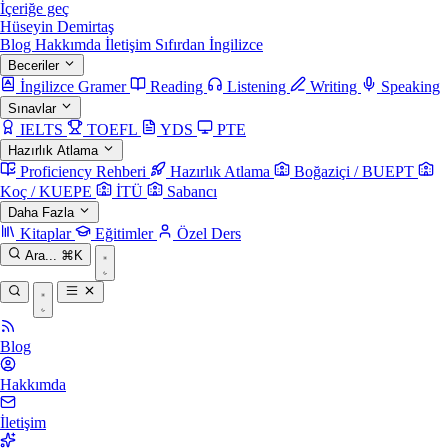
İçeriğe geç
Hüseyin Demirtaş
Blog
Hakkımda
İletişim
Sıfırdan İngilizce
Beceriler
İngilizce Gramer
Reading
Listening
Writing
Speaking
Sınavlar
IELTS
TOEFL
YDS
PTE
Hazırlık Atlama
Proficiency Rehberi
Hazırlık Atlama
Boğaziçi / BUEPT
Koç / KUEPE
İTÜ
Sabancı
Daha Fazla
Kitaplar
Eğitimler
Özel Ders
Ara...
⌘K
Blog
Hakkımda
İletişim