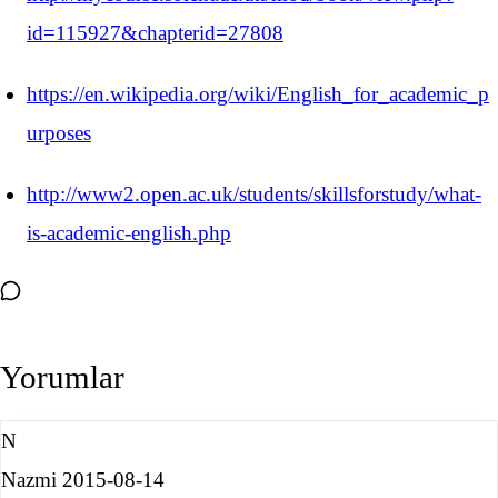
id=115927&chapterid=27808
https://en.wikipedia.org/wiki/English_for_academic_p
urposes
http://www2.open.ac.uk/students/skillsforstudy/what-
is-academic-english.php
Yorumlar
N
Nazmi
2015-08-14