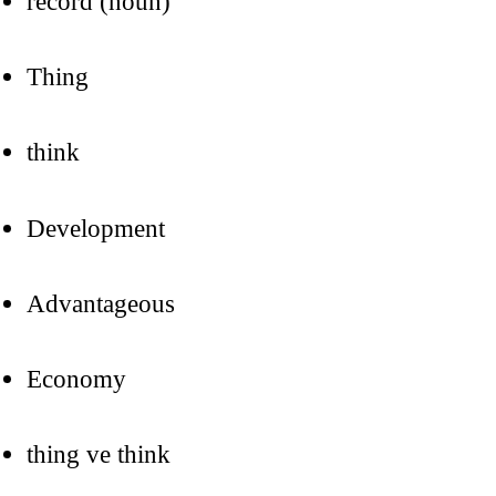
record (noun)
Thing
think
Development
Advantageous
Economy
thing ve think