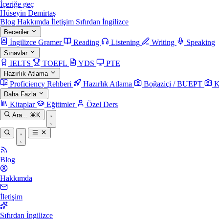
İçeriğe geç
Hüseyin Demirtaş
Blog
Hakkımda
İletişim
Sıfırdan İngilizce
Beceriler
İngilizce Gramer
Reading
Listening
Writing
Speaking
Sınavlar
IELTS
TOEFL
YDS
PTE
Hazırlık Atlama
Proficiency Rehberi
Hazırlık Atlama
Boğaziçi / BUEPT
K
Daha Fazla
Kitaplar
Eğitimler
Özel Ders
Ara...
⌘K
Blog
Hakkımda
İletişim
Sıfırdan İngilizce