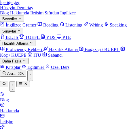
İçeriğe geç
Hüseyin Demirtaş
Blog
Hakkımda
İletişim
Sıfırdan İngilizce
Beceriler
İngilizce Gramer
Reading
Listening
Writing
Speaking
Sınavlar
IELTS
TOEFL
YDS
PTE
Hazırlık Atlama
Proficiency Rehberi
Hazırlık Atlama
Boğaziçi / BUEPT
Koç / KUEPE
İTÜ
Sabancı
Daha Fazla
Kitaplar
Eğitimler
Özel Ders
Ara...
⌘K
Blog
Hakkımda
İletişim