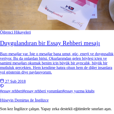
Öğrenci Hikayeleri
Duygulandıran bir Essay Rehberi mesajı
Bazı mesajlar var. İşte o mesajlar bana umut, güç, enerji ve duygusallık
veriyor. Bu da onlardan birisi. Okurlarımdan gelen böylesi içten ve
samimi mesajları okumak benim için büyük bir ayrıcalık, büyük bir
mutluluk gerçekten. Hem kendime hatıra olsun hem de diğer insanlara
yol göstersin diye paylaşıyorum.
27 Şub 2018
#essay rehberi
#essay rehberi yorumları
#essay yazma kitabı
Hüseyin Demirtaş ile
İngilizce
Son kez İngilizce çalışın. Yapay zeka destekli eğitimlerle sınırları aşın.