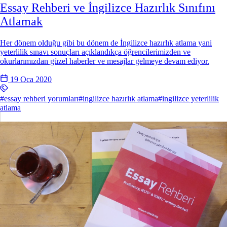
Essay Rehberi ve İngilizce Hazırlık Sınıfını
Atlamak
Her dönem olduğu gibi bu dönem de İngilizce hazırlık atlama yani
yeterlilik sınavı sonuçları açıklandıkça öğrencilerimizden ve
okurlarımızdan güzel haberler ve mesajlar gelmeye devam ediyor.
19 Oca 2020
#essay rehberi yorumları
#ingilizce hazırlık atlama
#ingilizce yeterlilik
atlama