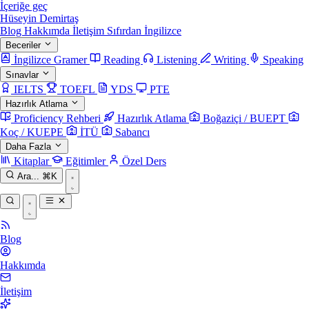
İçeriğe geç
Hüseyin Demirtaş
Blog
Hakkımda
İletişim
Sıfırdan İngilizce
Beceriler
İngilizce Gramer
Reading
Listening
Writing
Speaking
Sınavlar
IELTS
TOEFL
YDS
PTE
Hazırlık Atlama
Proficiency Rehberi
Hazırlık Atlama
Boğaziçi / BUEPT
Koç / KUEPE
İTÜ
Sabancı
Daha Fazla
Kitaplar
Eğitimler
Özel Ders
Ara...
⌘K
Blog
Hakkımda
İletişim