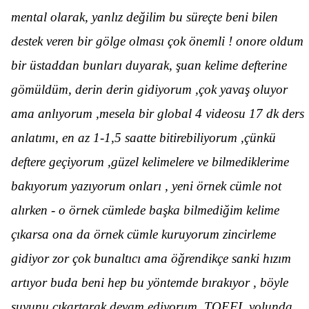
mental olarak, yanlız değilim bu süreçte beni bilen
destek veren bir gölge olması çok önemli ! onore oldum
bir üstaddan bunları duyarak, şuan kelime defterine
gömüldüm, derin derin gidiyorum ,çok yavaş oluyor
ama anlıyorum ,mesela bir global 4 videosu 17 dk ders
anlatımı, en az 1-1,5 saatte bitirebiliyorum ,çünkü
deftere geçiyorum ,güzel kelimelere ve bilmediklerime
bakıyorum yazıyorum onları , yeni örnek cümle not
alırken - o örnek cümlede başka bilmediğim kelime
çıkarsa ona da örnek cümle kuruyorum zincirleme
gidiyor zor çok bunaltıcı ama öğrendikçe sanki hızım
artıyor buda beni hep bu yöntemde bırakıyor , böyle
suyunu çıkartarak devam ediyorum ,TOEFL yolunda