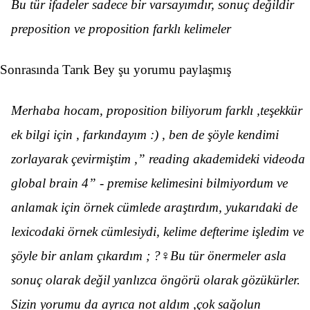
Bu tür ifadeler sadece bir varsayımdır, sonuç değildir
preposition ve proposition farklı kelimeler
Sonrasında Tarık Bey şu yorumu paylaşmış
Merhaba hocam, proposition biliyorum farklı ,teşekkür
ek bilgi için , farkındayım :) , ben de şöyle kendimi
zorlayarak çevirmiştim ,” reading akademideki videoda
global brain 4” - premise kelimesini bilmiyordum ve
anlamak için örnek cümlede araştırdım, yukarıdaki de
lexicodaki örnek cümlesiydi, kelime defterime işledim ve
şöyle bir anlam çıkardım ; ?️‍♀️Bu tür önermeler asla
sonuç olarak değil yanlızca öngörü olarak gözükürler.
Sizin yorumu da ayrıca not aldım ,çok sağolun