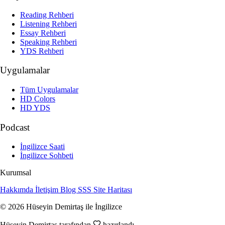
Reading Rehberi
Listening Rehberi
Essay Rehberi
Speaking Rehberi
YDS Rehberi
Uygulamalar
Tüm Uygulamalar
HD Colors
HD YDS
Podcast
İngilizce Saati
İngilizce Sohbeti
Kurumsal
Hakkımda
İletişim
Blog
SSS
Site Haritası
© 2026 Hüseyin Demirtaş ile İngilizce
Hüseyin Demirtaş tarafından
hazırlandı