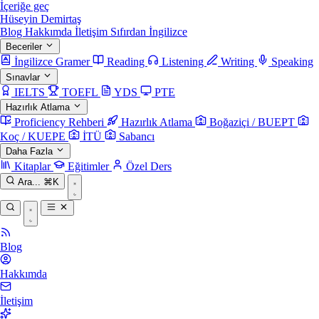
İçeriğe geç
Hüseyin Demirtaş
Blog
Hakkımda
İletişim
Sıfırdan İngilizce
Beceriler
İngilizce Gramer
Reading
Listening
Writing
Speaking
Sınavlar
IELTS
TOEFL
YDS
PTE
Hazırlık Atlama
Proficiency Rehberi
Hazırlık Atlama
Boğaziçi / BUEPT
Koç / KUEPE
İTÜ
Sabancı
Daha Fazla
Kitaplar
Eğitimler
Özel Ders
Ara...
⌘K
Blog
Hakkımda
İletişim