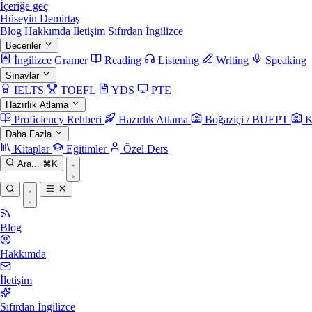
İçeriğe geç
Hüseyin Demirtaş
Blog
Hakkımda
İletişim
Sıfırdan İngilizce
Beceriler
İngilizce Gramer
Reading
Listening
Writing
Speaking
Sınavlar
IELTS
TOEFL
YDS
PTE
Hazırlık Atlama
Proficiency Rehberi
Hazırlık Atlama
Boğaziçi / BUEPT
K
Daha Fazla
Kitaplar
Eğitimler
Özel Ders
Ara...
⌘K
Blog
Hakkımda
İletişim
Sıfırdan İngilizce