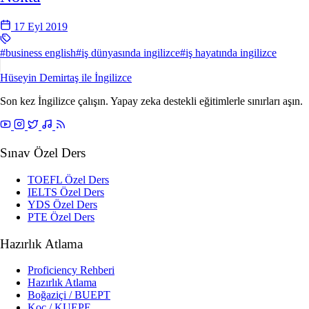
17 Eyl 2019
#business english
#iş dünyasında ingilizce
#iş hayatında ingilizce
Hüseyin Demirtaş ile
İngilizce
Son kez İngilizce çalışın. Yapay zeka destekli eğitimlerle sınırları aşın.
Sınav Özel Ders
TOEFL Özel Ders
IELTS Özel Ders
YDS Özel Ders
PTE Özel Ders
Hazırlık Atlama
Proficiency Rehberi
Hazırlık Atlama
Boğaziçi / BUEPT
Koç / KUEPE