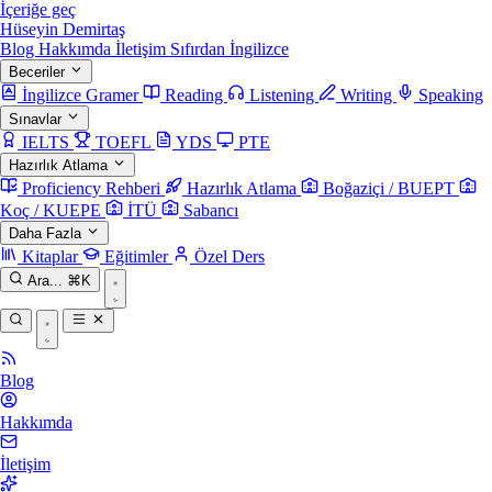
İçeriğe geç
Hüseyin Demirtaş
Blog
Hakkımda
İletişim
Sıfırdan İngilizce
Beceriler
İngilizce Gramer
Reading
Listening
Writing
Speaking
Sınavlar
IELTS
TOEFL
YDS
PTE
Hazırlık Atlama
Proficiency Rehberi
Hazırlık Atlama
Boğaziçi / BUEPT
Koç / KUEPE
İTÜ
Sabancı
Daha Fazla
Kitaplar
Eğitimler
Özel Ders
Ara...
⌘K
Blog
Hakkımda
İletişim