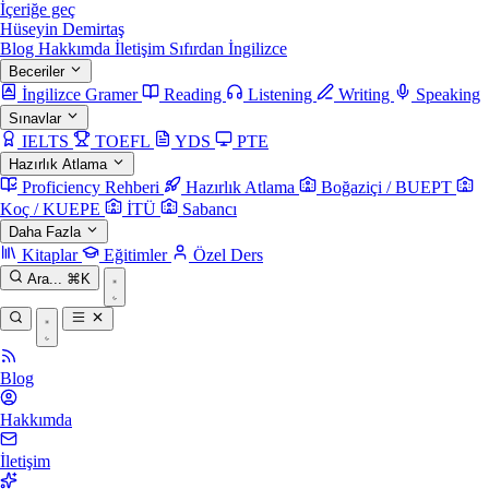
İçeriğe geç
Hüseyin Demirtaş
Blog
Hakkımda
İletişim
Sıfırdan İngilizce
Beceriler
İngilizce Gramer
Reading
Listening
Writing
Speaking
Sınavlar
IELTS
TOEFL
YDS
PTE
Hazırlık Atlama
Proficiency Rehberi
Hazırlık Atlama
Boğaziçi / BUEPT
Koç / KUEPE
İTÜ
Sabancı
Daha Fazla
Kitaplar
Eğitimler
Özel Ders
Ara...
⌘K
Blog
Hakkımda
İletişim