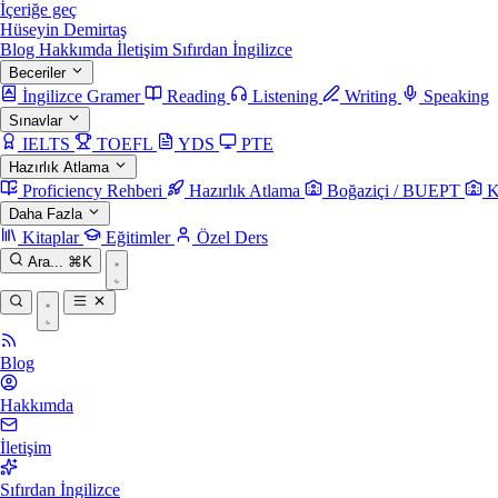
İçeriğe geç
Hüseyin Demirtaş
Blog
Hakkımda
İletişim
Sıfırdan İngilizce
Beceriler
İngilizce Gramer
Reading
Listening
Writing
Speaking
Sınavlar
IELTS
TOEFL
YDS
PTE
Hazırlık Atlama
Proficiency Rehberi
Hazırlık Atlama
Boğaziçi / BUEPT
K
Daha Fazla
Kitaplar
Eğitimler
Özel Ders
Ara...
⌘K
Blog
Hakkımda
İletişim
Sıfırdan İngilizce