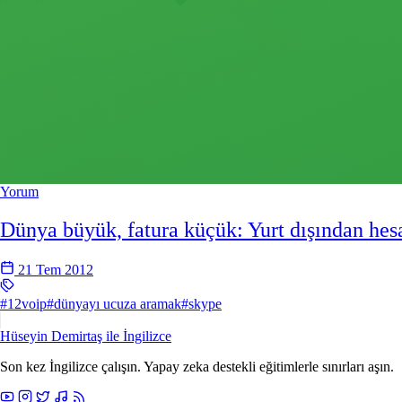
Yorum
Dünya büyük, fatura küçük: Yurt dışından hesa
21 Tem 2012
#12voip
#dünyayı ucuza aramak
#skype
Hüseyin Demirtaş ile
İngilizce
Son kez İngilizce çalışın. Yapay zeka destekli eğitimlerle sınırları aşın.