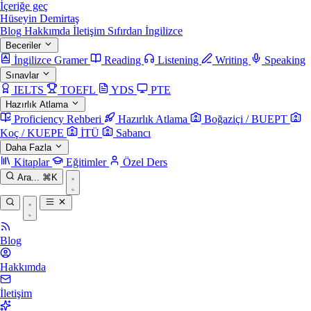
İçeriğe geç
Hüseyin Demirtaş
Blog
Hakkımda
İletişim
Sıfırdan İngilizce
Beceriler
İngilizce Gramer
Reading
Listening
Writing
Speaking
Sınavlar
IELTS
TOEFL
YDS
PTE
Hazırlık Atlama
Proficiency Rehberi
Hazırlık Atlama
Boğaziçi / BUEPT
Koç / KUEPE
İTÜ
Sabancı
Daha Fazla
Kitaplar
Eğitimler
Özel Ders
Ara...
⌘K
Blog
Hakkımda
İletişim