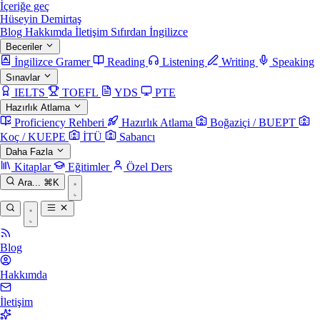
İçeriğe geç
Hüseyin Demirtaş
Blog
Hakkımda
İletişim
Sıfırdan İngilizce
Beceriler
İngilizce Gramer
Reading
Listening
Writing
Speaking
Sınavlar
IELTS
TOEFL
YDS
PTE
Hazırlık Atlama
Proficiency Rehberi
Hazırlık Atlama
Boğaziçi / BUEPT
Koç / KUEPE
İTÜ
Sabancı
Daha Fazla
Kitaplar
Eğitimler
Özel Ders
Ara...
⌘K
Blog
Hakkımda
İletişim