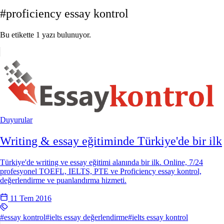
#proficiency essay kontrol
Bu etikette 1 yazı bulunuyor.
Duyurular
Writing & essay eğitiminde Türkiye'de bir ilk
Türkiye'de writing ve essay eğitimi alanında bir ilk. Online, 7/24
profesyonel TOEFL, IELTS, PTE ve Proficiency essay kontrol,
değerlendirme ve puanlandırma hizmeti.
11 Tem 2016
#essay kontrol
#ielts essay değerlendirme
#ielts essay kontrol