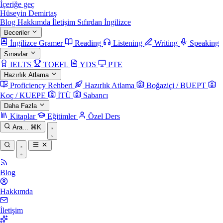
İçeriğe geç
Hüseyin Demirtaş
Blog
Hakkımda
İletişim
Sıfırdan İngilizce
Beceriler
İngilizce Gramer
Reading
Listening
Writing
Speaking
Sınavlar
IELTS
TOEFL
YDS
PTE
Hazırlık Atlama
Proficiency Rehberi
Hazırlık Atlama
Boğaziçi / BUEPT
Koç / KUEPE
İTÜ
Sabancı
Daha Fazla
Kitaplar
Eğitimler
Özel Ders
Ara...
⌘K
Blog
Hakkımda
İletişim