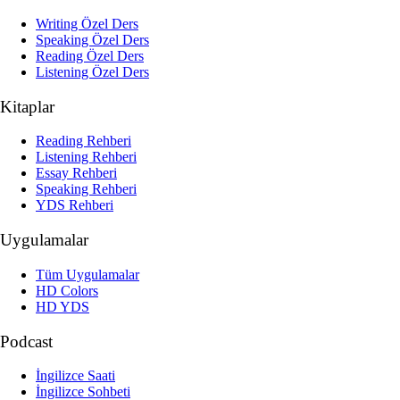
Writing Özel Ders
Speaking Özel Ders
Reading Özel Ders
Listening Özel Ders
Kitaplar
Reading Rehberi
Listening Rehberi
Essay Rehberi
Speaking Rehberi
YDS Rehberi
Uygulamalar
Tüm Uygulamalar
HD Colors
HD YDS
Podcast
İngilizce Saati
İngilizce Sohbeti