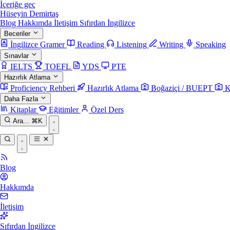
İçeriğe geç
Hüseyin Demirtaş
Blog
Hakkımda
İletişim
Sıfırdan İngilizce
Beceriler
İngilizce Gramer
Reading
Listening
Writing
Speaking
Sınavlar
IELTS
TOEFL
YDS
PTE
Hazırlık Atlama
Proficiency Rehberi
Hazırlık Atlama
Boğaziçi / BUEPT
K
Daha Fazla
Kitaplar
Eğitimler
Özel Ders
Ara...
⌘K
Blog
Hakkımda
İletişim
Sıfırdan İngilizce