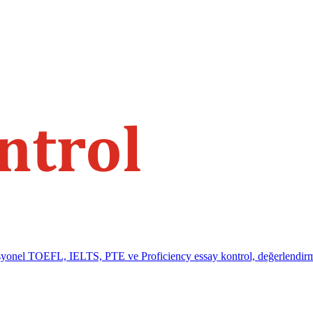
ofesyonel TOEFL, IELTS, PTE ve Proficiency essay kontrol, değerlendir