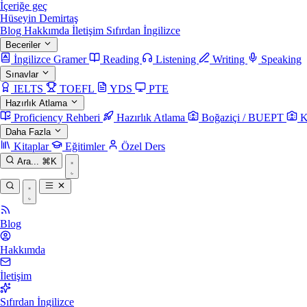
İçeriğe geç
Hüseyin Demirtaş
Blog
Hakkımda
İletişim
Sıfırdan İngilizce
Beceriler
İngilizce Gramer
Reading
Listening
Writing
Speaking
Sınavlar
IELTS
TOEFL
YDS
PTE
Hazırlık Atlama
Proficiency Rehberi
Hazırlık Atlama
Boğaziçi / BUEPT
K
Daha Fazla
Kitaplar
Eğitimler
Özel Ders
Ara...
⌘K
Blog
Hakkımda
İletişim
Sıfırdan İngilizce