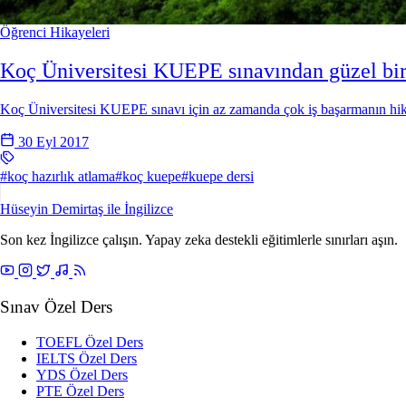
Öğrenci Hikayeleri
Koç Üniversitesi KUEPE sınavından güzel bi
Koç Üniversitesi KUEPE sınavı için az zamanda çok iş başarmanın hik
30 Eyl 2017
#koç hazırlık atlama
#koç kuepe
#kuepe dersi
Hüseyin Demirtaş ile
İngilizce
Son kez İngilizce çalışın. Yapay zeka destekli eğitimlerle sınırları aşın.
Sınav Özel Ders
TOEFL Özel Ders
IELTS Özel Ders
YDS Özel Ders
PTE Özel Ders