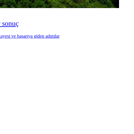
r sonuç
ayesi ve başarıya giden adımlar