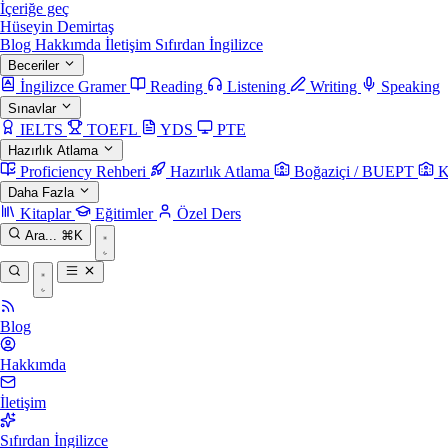
İçeriğe geç
Hüseyin Demirtaş
Blog
Hakkımda
İletişim
Sıfırdan İngilizce
Beceriler
İngilizce Gramer
Reading
Listening
Writing
Speaking
Sınavlar
IELTS
TOEFL
YDS
PTE
Hazırlık Atlama
Proficiency Rehberi
Hazırlık Atlama
Boğaziçi / BUEPT
K
Daha Fazla
Kitaplar
Eğitimler
Özel Ders
Ara...
⌘K
Blog
Hakkımda
İletişim
Sıfırdan İngilizce