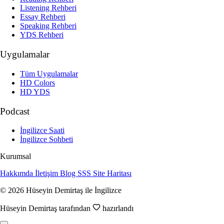
Listening Rehberi
Essay Rehberi
Speaking Rehberi
YDS Rehberi
Uygulamalar
Tüm Uygulamalar
HD Colors
HD YDS
Podcast
İngilizce Saati
İngilizce Sohbeti
Kurumsal
Hakkımda
İletişim
Blog
SSS
Site Haritası
© 2026 Hüseyin Demirtaş ile İngilizce
Hüseyin Demirtaş tarafından
hazırlandı