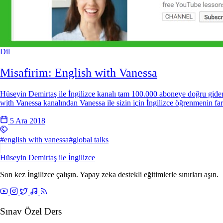
Dil
Misafirim: English with Vanessa
Hüseyin Demirtaş ile İngilizce kanalı tam 100.000 aboneye doğru gider
with Vanessa kanalından Vanessa ile sizin için İngilizce öğrenmenin fark
5 Ara 2018
#english with vanessa
#global talks
Hüseyin Demirtaş ile
İngilizce
Son kez İngilizce çalışın. Yapay zeka destekli eğitimlerle sınırları aşın.
Sınav Özel Ders