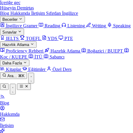
İçeriğe geç
Hüseyin Demirtaş
Blog
Hakkımda
İletişim
Sıfırdan İngilizce
Beceriler
İngilizce Gramer
Reading
Listening
Writing
Speaking
Sınavlar
IELTS
TOEFL
YDS
PTE
Hazırlık Atlama
Proficiency Rehberi
Hazırlık Atlama
Boğaziçi / BUEPT
Koç / KUEPE
İTÜ
Sabancı
Daha Fazla
Kitaplar
Eğitimler
Özel Ders
Ara...
⌘K
Blog
Hakkımda
İletişim