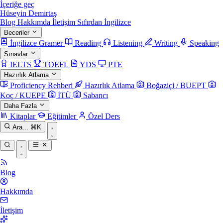
İçeriğe geç
Hüseyin Demirtaş
Blog
Hakkımda
İletişim
Sıfırdan İngilizce
Beceriler
İngilizce Gramer
Reading
Listening
Writing
Speaking
Sınavlar
IELTS
TOEFL
YDS
PTE
Hazırlık Atlama
Proficiency Rehberi
Hazırlık Atlama
Boğaziçi / BUEPT
Koç / KUEPE
İTÜ
Sabancı
Daha Fazla
Kitaplar
Eğitimler
Özel Ders
Ara...
⌘K
Blog
Hakkımda
İletişim