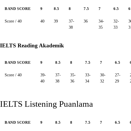
BAND SCORE
9
8.5
8
7.5
7
6.5
6
Score / 40
40
39
37-
36
34-
32-
3
38
35
33
3
IELTS Reading Akademik
BAND SCORE
9
8.5
8
7.5
7
6.5
Score / 40
39-
37-
35-
33-
30-
27-
40
38
36
34
32
29
IELTS Listening Puanlama
BAND SCORE
9
8.5
8
7.5
7
6.5