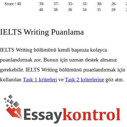
Score / 40
39-
37-
35-
32-
30-
26-
40
38
36
34
31
29
IELTS Writing Puanlama
IELTS Writing bölümünü kendi başınıza kolayca
puanlandırmak zor. Bunun için uzman destek almanız
gerekebilir. IELTS Writing bölümünü puanlandırmak için
kullanılan
Task 1 kriterleri
ve
Task 2 kriterlerine
göz atın.