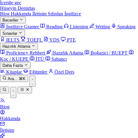
İçeriğe geç
Hüseyin Demirtaş
Blog
Hakkımda
İletişim
Sıfırdan İngilizce
Beceriler
İngilizce Gramer
Reading
Listening
Writing
Speaking
Sınavlar
IELTS
TOEFL
YDS
PTE
Hazırlık Atlama
Proficiency Rehberi
Hazırlık Atlama
Boğaziçi / BUEPT
Koç / KUEPE
İTÜ
Sabancı
Daha Fazla
Kitaplar
Eğitimler
Özel Ders
Ara...
⌘K
Blog
Hakkımda
İletişim