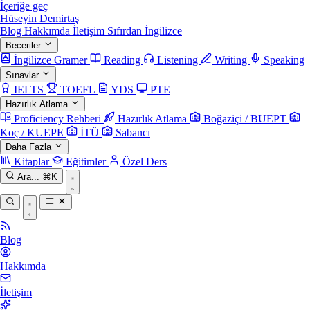
İçeriğe geç
Hüseyin Demirtaş
Blog
Hakkımda
İletişim
Sıfırdan İngilizce
Beceriler
İngilizce Gramer
Reading
Listening
Writing
Speaking
Sınavlar
IELTS
TOEFL
YDS
PTE
Hazırlık Atlama
Proficiency Rehberi
Hazırlık Atlama
Boğaziçi / BUEPT
Koç / KUEPE
İTÜ
Sabancı
Daha Fazla
Kitaplar
Eğitimler
Özel Ders
Ara...
⌘K
Blog
Hakkımda
İletişim