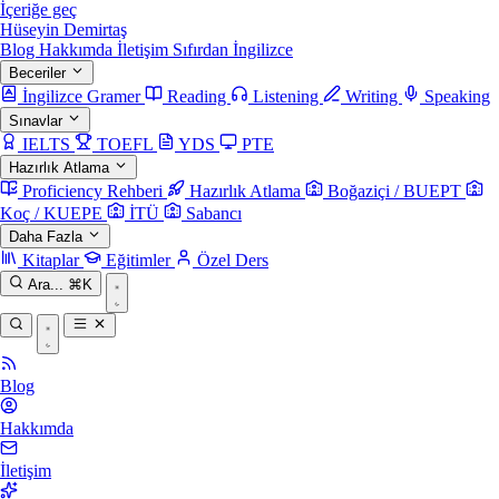
İçeriğe geç
Hüseyin Demirtaş
Blog
Hakkımda
İletişim
Sıfırdan İngilizce
Beceriler
İngilizce Gramer
Reading
Listening
Writing
Speaking
Sınavlar
IELTS
TOEFL
YDS
PTE
Hazırlık Atlama
Proficiency Rehberi
Hazırlık Atlama
Boğaziçi / BUEPT
Koç / KUEPE
İTÜ
Sabancı
Daha Fazla
Kitaplar
Eğitimler
Özel Ders
Ara...
⌘K
Blog
Hakkımda
İletişim