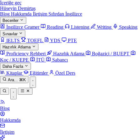
İçeriğe geç
Hüseyin Demirtaş
Blog
Hakkımda
İletişim
Sıfırdan İngilizce
Beceriler
İngilizce Gramer
Reading
Listening
Writing
Speaking
Sınavlar
IELTS
TOEFL
YDS
PTE
Hazırlık Atlama
Proficiency Rehberi
Hazırlık Atlama
Boğaziçi / BUEPT
Koç / KUEPE
İTÜ
Sabancı
Daha Fazla
Kitaplar
Eğitimler
Özel Ders
Ara...
⌘K
Blog
Hakkımda
İletişim