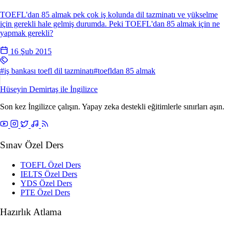
TOEFL'dan 85 almak pek çok iş kolunda dil tazminatı ve yükselme
için gerekli hale gelmiş durumda. Peki TOEFL'dan 85 almak için ne
yapmak gerekli?
16 Şub 2015
#iş bankası toefl dil tazminatı
#toefldan 85 almak
Hüseyin Demirtaş ile
İngilizce
Son kez İngilizce çalışın. Yapay zeka destekli eğitimlerle sınırları aşın.
Sınav Özel Ders
TOEFL Özel Ders
IELTS Özel Ders
YDS Özel Ders
PTE Özel Ders
Hazırlık Atlama