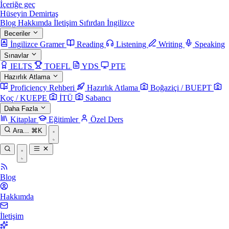
İçeriğe geç
Hüseyin Demirtaş
Blog
Hakkımda
İletişim
Sıfırdan İngilizce
Beceriler
İngilizce Gramer
Reading
Listening
Writing
Speaking
Sınavlar
IELTS
TOEFL
YDS
PTE
Hazırlık Atlama
Proficiency Rehberi
Hazırlık Atlama
Boğaziçi / BUEPT
Koç / KUEPE
İTÜ
Sabancı
Daha Fazla
Kitaplar
Eğitimler
Özel Ders
Ara...
⌘K
Blog
Hakkımda
İletişim