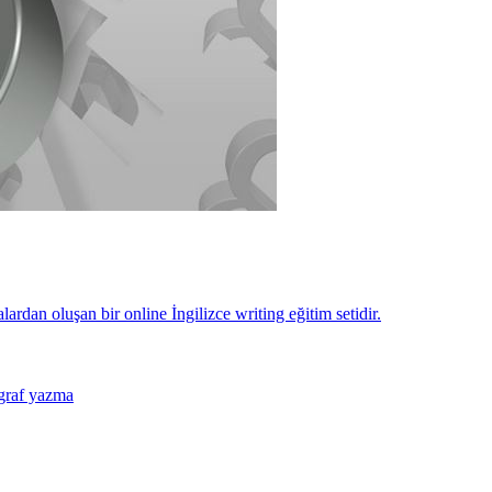
lardan oluşan bir online İngilizce writing eğitim setidir.
agraf yazma