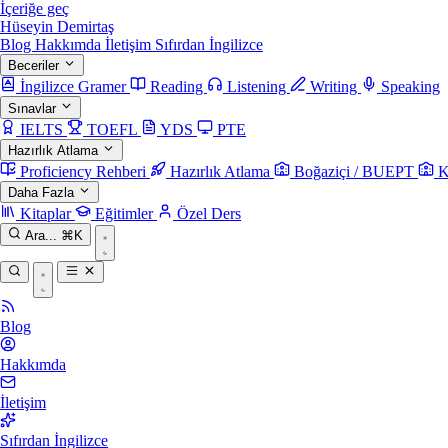
İçeriğe geç
Hüseyin Demirtaş
Blog
Hakkımda
İletişim
Sıfırdan İngilizce
Beceriler
İngilizce Gramer
Reading
Listening
Writing
Speaking
Sınavlar
IELTS
TOEFL
YDS
PTE
Hazırlık Atlama
Proficiency Rehberi
Hazırlık Atlama
Boğaziçi / BUEPT
K
Daha Fazla
Kitaplar
Eğitimler
Özel Ders
Ara...
⌘K
Blog
Hakkımda
İletişim
Sıfırdan İngilizce