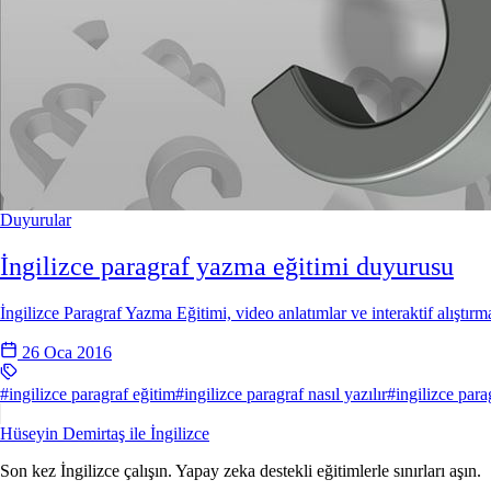
Duyurular
İngilizce paragraf yazma eğitimi duyurusu
İngilizce Paragraf Yazma Eğitimi, video anlatımlar ve interaktif alıştırma
26 Oca 2016
#ingilizce paragraf eğitim
#ingilizce paragraf nasıl yazılır
#ingilizce par
Hüseyin Demirtaş ile
İngilizce
Son kez İngilizce çalışın. Yapay zeka destekli eğitimlerle sınırları aşın.