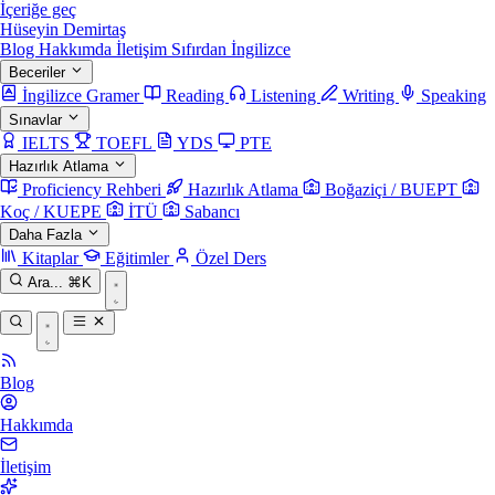
İçeriğe geç
Hüseyin Demirtaş
Blog
Hakkımda
İletişim
Sıfırdan İngilizce
Beceriler
İngilizce Gramer
Reading
Listening
Writing
Speaking
Sınavlar
IELTS
TOEFL
YDS
PTE
Hazırlık Atlama
Proficiency Rehberi
Hazırlık Atlama
Boğaziçi / BUEPT
Koç / KUEPE
İTÜ
Sabancı
Daha Fazla
Kitaplar
Eğitimler
Özel Ders
Ara...
⌘K
Blog
Hakkımda
İletişim