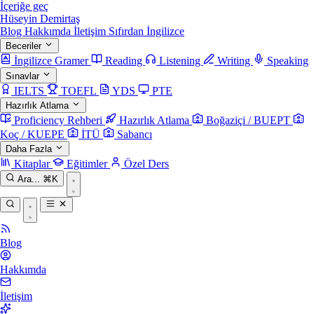
İçeriğe geç
Hüseyin Demirtaş
Blog
Hakkımda
İletişim
Sıfırdan İngilizce
Beceriler
İngilizce Gramer
Reading
Listening
Writing
Speaking
Sınavlar
IELTS
TOEFL
YDS
PTE
Hazırlık Atlama
Proficiency Rehberi
Hazırlık Atlama
Boğaziçi / BUEPT
Koç / KUEPE
İTÜ
Sabancı
Daha Fazla
Kitaplar
Eğitimler
Özel Ders
Ara...
⌘K
Blog
Hakkımda
İletişim