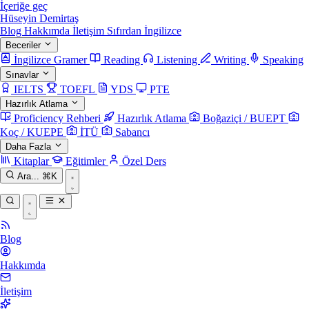
İçeriğe geç
Hüseyin Demirtaş
Blog
Hakkımda
İletişim
Sıfırdan İngilizce
Beceriler
İngilizce Gramer
Reading
Listening
Writing
Speaking
Sınavlar
IELTS
TOEFL
YDS
PTE
Hazırlık Atlama
Proficiency Rehberi
Hazırlık Atlama
Boğaziçi / BUEPT
Koç / KUEPE
İTÜ
Sabancı
Daha Fazla
Kitaplar
Eğitimler
Özel Ders
Ara...
⌘K
Blog
Hakkımda
İletişim