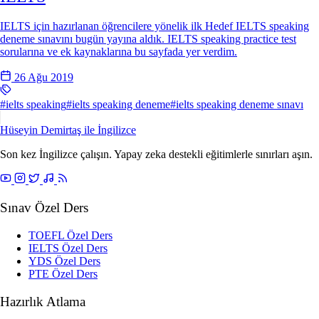
IELTS için hazırlanan öğrencilere yönelik ilk Hedef IELTS speaking
deneme sınavını bugün yayına aldık. IELTS speaking practice test
sorularına ve ek kaynaklarına bu sayfada yer verdim.
26 Ağu 2019
#ielts speaking
#ielts speaking deneme
#ielts speaking deneme sınavı
Hüseyin Demirtaş ile
İngilizce
Son kez İngilizce çalışın. Yapay zeka destekli eğitimlerle sınırları aşın.
Sınav Özel Ders
TOEFL Özel Ders
IELTS Özel Ders
YDS Özel Ders
PTE Özel Ders
Hazırlık Atlama