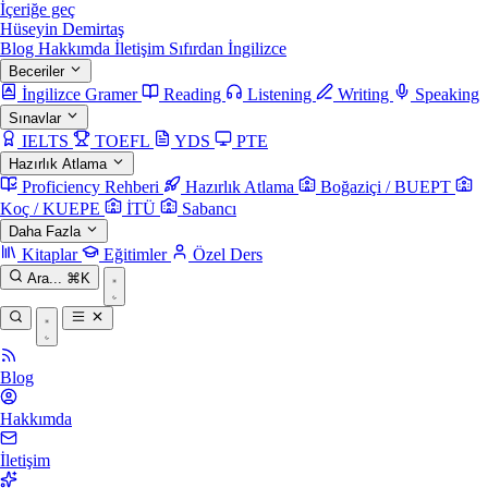
İçeriğe geç
Hüseyin Demirtaş
Blog
Hakkımda
İletişim
Sıfırdan İngilizce
Beceriler
İngilizce Gramer
Reading
Listening
Writing
Speaking
Sınavlar
IELTS
TOEFL
YDS
PTE
Hazırlık Atlama
Proficiency Rehberi
Hazırlık Atlama
Boğaziçi / BUEPT
Koç / KUEPE
İTÜ
Sabancı
Daha Fazla
Kitaplar
Eğitimler
Özel Ders
Ara...
⌘K
Blog
Hakkımda
İletişim