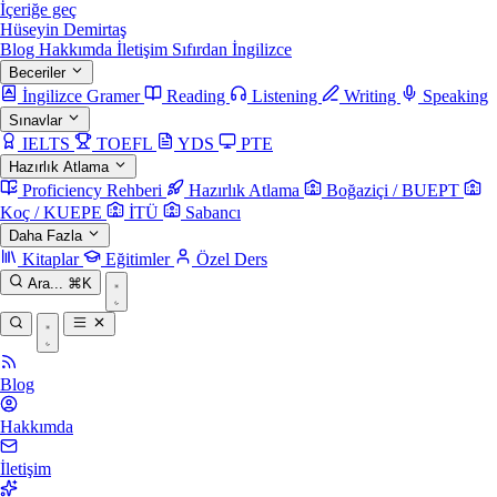
İçeriğe geç
Hüseyin Demirtaş
Blog
Hakkımda
İletişim
Sıfırdan İngilizce
Beceriler
İngilizce Gramer
Reading
Listening
Writing
Speaking
Sınavlar
IELTS
TOEFL
YDS
PTE
Hazırlık Atlama
Proficiency Rehberi
Hazırlık Atlama
Boğaziçi / BUEPT
Koç / KUEPE
İTÜ
Sabancı
Daha Fazla
Kitaplar
Eğitimler
Özel Ders
Ara...
⌘K
Blog
Hakkımda
İletişim