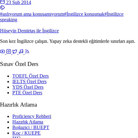
23 Şub 2014
#anlıyorum ama konuşamıyorum
#İngilizce konuşmak
#İngilizce
speaking
Hüseyin Demirtaş ile
İngilizce
Son kez İngilizce çalışın. Yapay zeka destekli eğitimlerle sınırları aşın.
Sınav Özel Ders
TOEFL Özel Ders
IELTS Özel Ders
YDS Özel Ders
PTE Özel Ders
Hazırlık Atlama
Proficiency Rehberi
Hazırlık Atlama
Boğaziçi / BUEPT
Koç / KUEPE