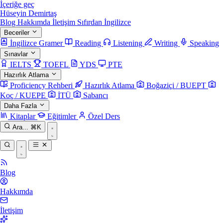
İçeriğe geç
Hüseyin Demirtaş
Blog
Hakkımda
İletişim
Sıfırdan İngilizce
Beceriler
İngilizce Gramer
Reading
Listening
Writing
Speaking
Sınavlar
IELTS
TOEFL
YDS
PTE
Hazırlık Atlama
Proficiency Rehberi
Hazırlık Atlama
Boğaziçi / BUEPT
Koç / KUEPE
İTÜ
Sabancı
Daha Fazla
Kitaplar
Eğitimler
Özel Ders
Ara...
⌘K
Blog
Hakkımda
İletişim