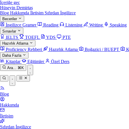
İçeriğe geç
Hüseyin Demirtaş
Blog
Hakkımda
İletişim
Sıfırdan İngilizce
Beceriler
İngilizce Gramer
Reading
Listening
Writing
Speaking
Sınavlar
IELTS
TOEFL
YDS
PTE
Hazırlık Atlama
Proficiency Rehberi
Hazırlık Atlama
Boğaziçi / BUEPT
K
Daha Fazla
Kitaplar
Eğitimler
Özel Ders
Ara...
⌘K
Blog
Hakkımda
İletişim
Sıfırdan İngilizce