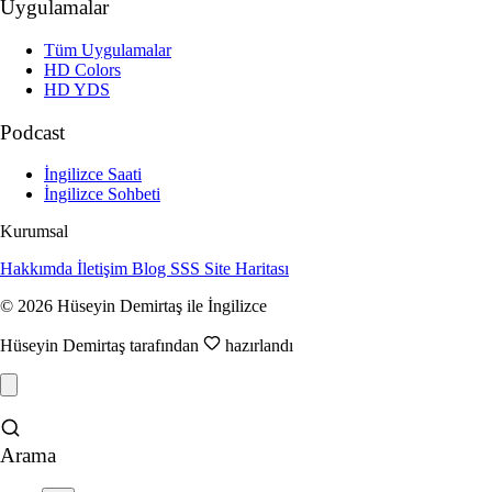
Uygulamalar
Tüm Uygulamalar
HD Colors
HD YDS
Podcast
İngilizce Saati
İngilizce Sohbeti
Kurumsal
Hakkımda
İletişim
Blog
SSS
Site Haritası
© 2026 Hüseyin Demirtaş ile İngilizce
Hüseyin Demirtaş tarafından
hazırlandı
Arama