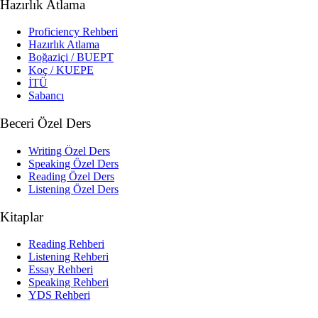
Hazırlık Atlama
Proficiency Rehberi
Hazırlık Atlama
Boğaziçi / BUEPT
Koç / KUEPE
İTÜ
Sabancı
Beceri Özel Ders
Writing Özel Ders
Speaking Özel Ders
Reading Özel Ders
Listening Özel Ders
Kitaplar
Reading Rehberi
Listening Rehberi
Essay Rehberi
Speaking Rehberi
YDS Rehberi