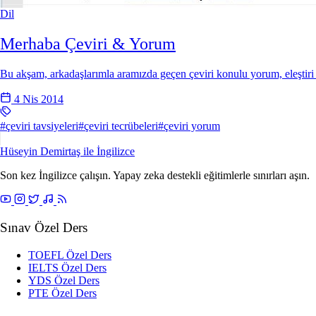
Dil
Merhaba Çeviri & Yorum
Bu akşam, arkadaşlarımla aramızda geçen çeviri konulu yorum, eleştiri ve 
4 Nis 2014
#çeviri tavsiyeleri
#çeviri tecrübeleri
#çeviri yorum
Hüseyin Demirtaş ile
İngilizce
Son kez İngilizce çalışın. Yapay zeka destekli eğitimlerle sınırları aşın.
Sınav Özel Ders
TOEFL Özel Ders
IELTS Özel Ders
YDS Özel Ders
PTE Özel Ders