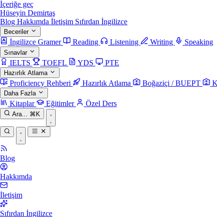
İçeriğe geç
Hüseyin Demirtaş
Blog
Hakkımda
İletişim
Sıfırdan İngilizce
Beceriler
İngilizce Gramer
Reading
Listening
Writing
Speaking
Sınavlar
IELTS
TOEFL
YDS
PTE
Hazırlık Atlama
Proficiency Rehberi
Hazırlık Atlama
Boğaziçi / BUEPT
K
Daha Fazla
Kitaplar
Eğitimler
Özel Ders
Ara...
⌘K
Blog
Hakkımda
İletişim
Sıfırdan İngilizce