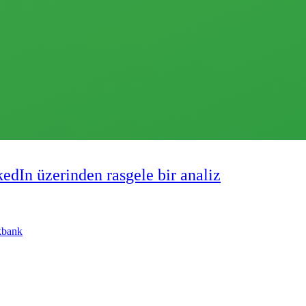
edIn üzerinden rasgele bir analiz
akbank