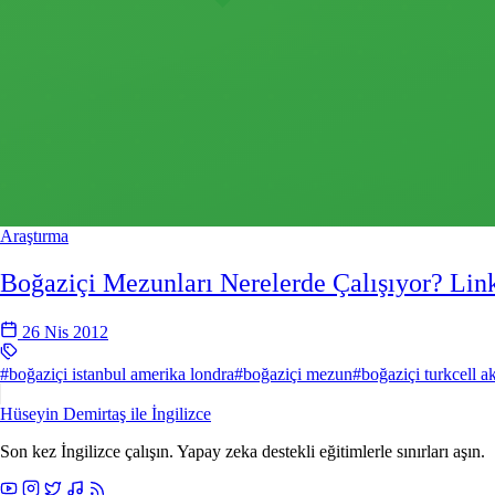
Araştırma
Boğaziçi Mezunları Nerelerde Çalışıyor? Link
26 Nis 2012
#boğaziçi istanbul amerika londra
#boğaziçi mezun
#boğaziçi turkcell 
Hüseyin Demirtaş ile
İngilizce
Son kez İngilizce çalışın. Yapay zeka destekli eğitimlerle sınırları aşın.